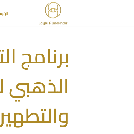
الرئي
برنامج ال
الذهبي ل
والتطهير