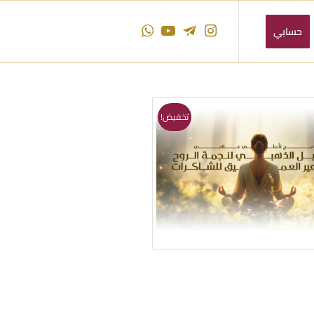
حسابي
تخفيض!