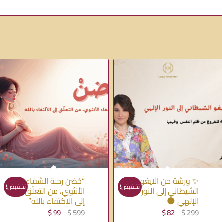
✨ ورشة من الايغو
“حُضن رحلة الشفاء
تخفيض!
تخفيض!
الشيطاني إلى النور
الأنثوي، من التعلّق
الإلهي 🌑
إلى الاكتفاء بالله”
السعر
السعر
السعر
السعر
$
99
$
599
$
82
$
299